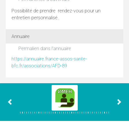
Possibilité de prendre rendez-vous pour un
entretien personnalisé.
Annuaire
Permalien dans l'annuaire
https://annuaire.france-assos-sante-
bfc.fr/associations/AFD-89
Association précédente
Asso