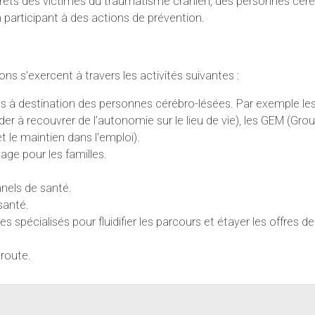
érêts des victimes du traumatisme crânien, des personnes cérébr
 participant à des actions de prévention.
s'exercent à travers les activités suivantes :
ls à destination des personnes cérébro-lésées. Par exemple les
der à recouvrer de l’autonomie sur le lieu de vie), les GEM (Gr
le maintien dans l'emploi).
age pour les familles.
nels de santé.
santé.
es spécialisés pour fluidifier les parcours et étayer les offres de
 route.