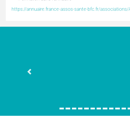
https://annuaire.france-assos-sante-bfc.fr/association
Association précédente