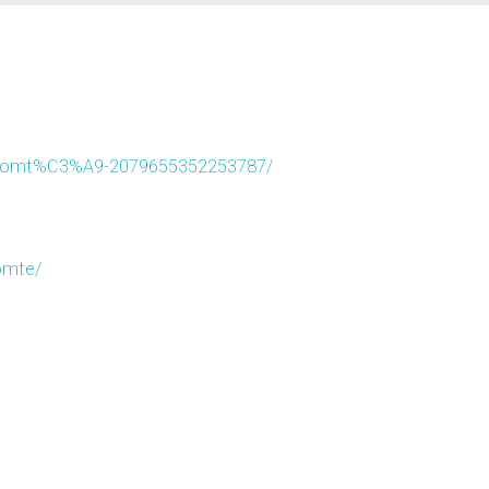
-Comt%C3%A9-2079655352253787/
omte/