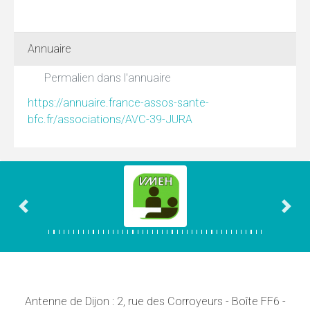
Annuaire
Permalien dans l'annuaire
https://annuaire.france-assos-sante-
bfc.fr/associations/AVC-39-JURA
Association précédente
Asso
Antenne de Dijon : 2, rue des Corroyeurs - Boîte FF6 -