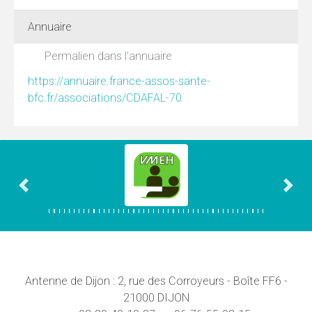
Annuaire
Permalien dans l'annuaire
https://annuaire.france-assos-sante-
bfc.fr/associations/CDAFAL-70
Association précédente
Asso
Antenne de Dijon : 2, rue des Corroyeurs - Boîte FF6 -
21000 DIJON