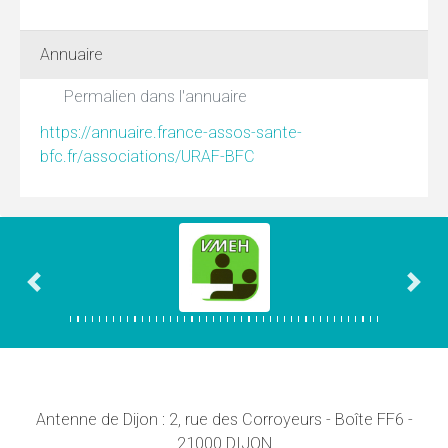
Annuaire
Permalien dans l'annuaire
https://annuaire.france-assos-sante-
bfc.fr/associations/URAF-BFC
Association précédente
Asso
Antenne de Dijon : 2, rue des Corroyeurs - Boîte FF6 -
21000 DIJON